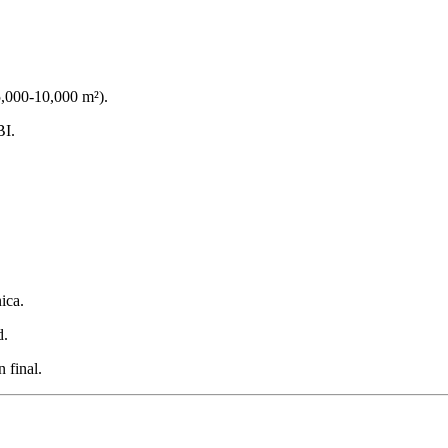
5,000-10,000 m²).
BI.
ica.
d.
 final.